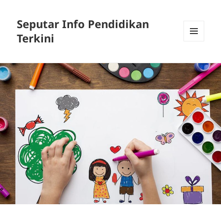
Seputar Info Pendidikan
Terkini
MENU
AND
WIDGETS