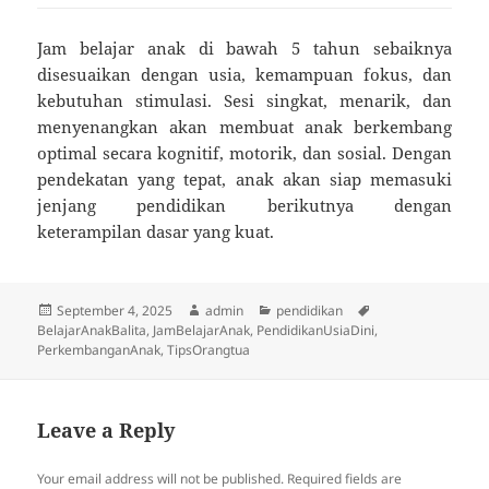
Jam belajar anak di bawah 5 tahun sebaiknya
disesuaikan dengan usia, kemampuan fokus, dan
kebutuhan stimulasi. Sesi singkat, menarik, dan
menyenangkan akan membuat anak berkembang
optimal secara kognitif, motorik, dan sosial. Dengan
pendekatan yang tepat, anak akan siap memasuki
jenjang pendidikan berikutnya dengan
keterampilan dasar yang kuat.
Posted
Author
Categories
Tags
September 4, 2025
admin
pendidikan
on
BelajarAnakBalita
,
JamBelajarAnak
,
PendidikanUsiaDini
,
PerkembanganAnak
,
TipsOrangtua
Leave a Reply
Your email address will not be published.
Required fields are