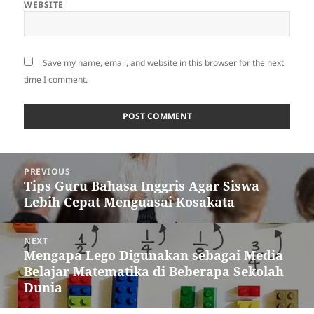
WEBSITE
Save my name, email, and website in this browser for the next
time I comment.
Post
PREVIOUS
navigation
Tips Guru Bahasa Inggris Agar Siswa
Previous
Lebih Cepat Menguasai Kosakata
post:
NEXT
Mengapa Lego Digunakan sebagai Media
Next
Belajar Matematika di Beberapa Sekolah
post:
Dunia