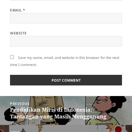
EMAIL
*
WEBSITE
Save my name, email, and website in this browser for the next
time I comment.
Post
PREVIOUS
navigation
Pendidikan Miris di Indonesia:
Previous
Tantangan yang Masih Menggunung
post: