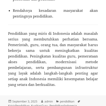
Rendahnya kesadaran masyarakat akan
pentingnya pendidikan.
Pendidikan yang miris di Indonesia adalah masalah
serius yang membutuhkan perhatian bersama.
Pemerintah, guru, orang tua, dan masyarakat harus
bekerja sama untuk meningkatkan kualitas
pendidikan. Peningkatan kualitas guru, pemerataan
akses pendidikan, modernisasi metode
pembelajaran, serta pembangunan infrastruktur
yang layak adalah langkah-langkah penting agar
setiap anak Indonesia memiliki kesempatan belajar
yang setara dan berkualitas.
Posted
Author
Categories
Tags
September 3, 2025
admin
pendidikan
on
KrisisPendidikan
,
KualitasGuru
,
PendidikanIndonesia
,