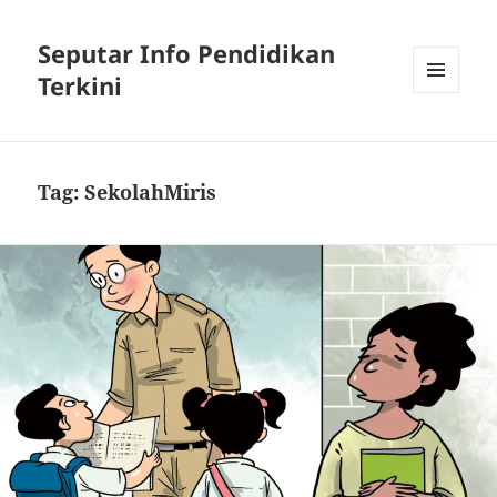
Seputar Info Pendidikan
Terkini
MENU
AND
WIDGETS
Tag:
SekolahMiris