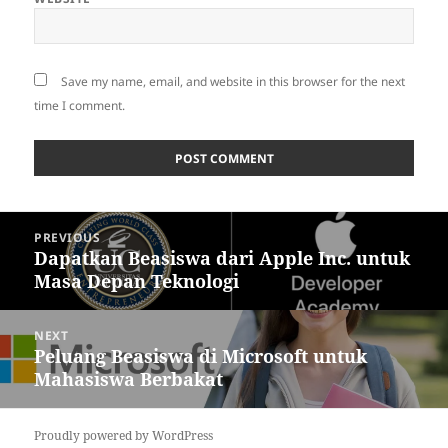
Save my name, email, and website in this browser for the next
time I comment.
Post
PREVIOUS
navigation
Dapatkan Beasiswa dari Apple Inc. untuk
Previous
Masa Depan Teknologi
post:
NEXT
Peluang Beasiswa di Microsoft untuk
Next
Mahasiswa Berbakat
post:
Proudly powered by WordPress