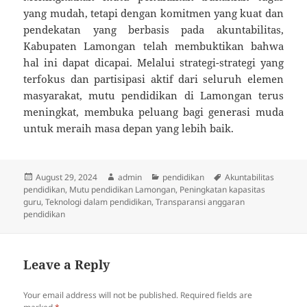
yang mudah, tetapi dengan komitmen yang kuat dan
pendekatan yang berbasis pada akuntabilitas,
Kabupaten Lamongan telah membuktikan bahwa
hal ini dapat dicapai. Melalui strategi-strategi yang
terfokus dan partisipasi aktif dari seluruh elemen
masyarakat, mutu pendidikan di Lamongan terus
meningkat, membuka peluang bagi generasi muda
untuk meraih masa depan yang lebih baik.
Posted
Author
Categories
Tags
August 29, 2024
admin
pendidikan
Akuntabilitas
on
pendidikan
,
Mutu pendidikan Lamongan
,
Peningkatan kapasitas
guru
,
Teknologi dalam pendidikan
,
Transparansi anggaran
pendidikan
Leave a Reply
Your email address will not be published.
Required fields are