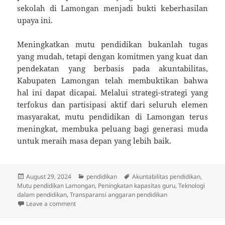
sekolah di Lamongan menjadi bukti keberhasilan
upaya ini.
Meningkatkan mutu pendidikan bukanlah tugas
yang mudah, tetapi dengan komitmen yang kuat dan
pendekatan yang berbasis pada akuntabilitas,
Kabupaten Lamongan telah membuktikan bahwa
hal ini dapat dicapai. Melalui strategi-strategi yang
terfokus dan partisipasi aktif dari seluruh elemen
masyarakat, mutu pendidikan di Lamongan terus
meningkat, membuka peluang bagi generasi muda
untuk meraih masa depan yang lebih baik.
Posted
Categories
Tags
August 29, 2024
pendidikan
Akuntabilitas pendidikan
,
on
Mutu pendidikan Lamongan
,
Peningkatan kapasitas guru
,
Teknologi
dalam pendidikan
,
Transparansi anggaran pendidikan
on Meningkatkan Mutu Pendidikan di Lamongan melal
Leave a comment