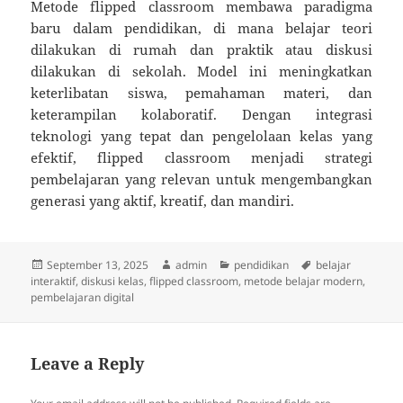
Metode flipped classroom membawa paradigma
baru dalam pendidikan, di mana belajar teori
dilakukan di rumah dan praktik atau diskusi
dilakukan di sekolah. Model ini meningkatkan
keterlibatan siswa, pemahaman materi, dan
keterampilan kolaboratif. Dengan integrasi
teknologi yang tepat dan pengelolaan kelas yang
efektif, flipped classroom menjadi strategi
pembelajaran yang relevan untuk mengembangkan
generasi yang aktif, kreatif, dan mandiri.
Posted
Author
Categories
Tags
September 13, 2025
admin
pendidikan
belajar
on
interaktif
,
diskusi kelas
,
flipped classroom
,
metode belajar modern
,
pembelajaran digital
Leave a Reply