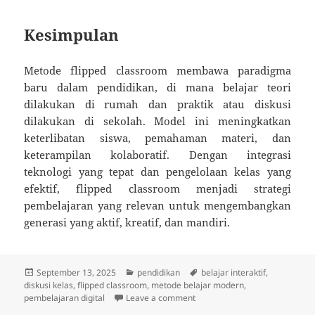
Kesimpulan
Metode flipped classroom membawa paradigma
baru dalam pendidikan, di mana belajar teori
dilakukan di rumah dan praktik atau diskusi
dilakukan di sekolah. Model ini meningkatkan
keterlibatan siswa, pemahaman materi, dan
keterampilan kolaboratif. Dengan integrasi
teknologi yang tepat dan pengelolaan kelas yang
efektif, flipped classroom menjadi strategi
pembelajaran yang relevan untuk mengembangkan
generasi yang aktif, kreatif, dan mandiri.
Posted
Categories
Tags
September 13, 2025
pendidikan
belajar interaktif
,
on
diskusi kelas
,
flipped classroom
,
metode belajar modern
,
on Metode Flipped Classroom: 
pembelajaran digital
Leave a comment