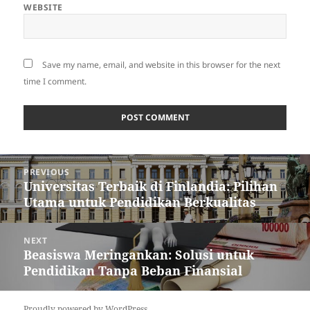
WEBSITE
Save my name, email, and website in this browser for the next
time I comment.
Post
PREVIOUS
navigation
Universitas Terbaik di Finlandia: Pilihan
Previous
Utama untuk Pendidikan Berkualitas
post:
NEXT
Beasiswa Meringankan: Solusi untuk
Next
Pendidikan Tanpa Beban Finansial
post:
Proudly powered by WordPress