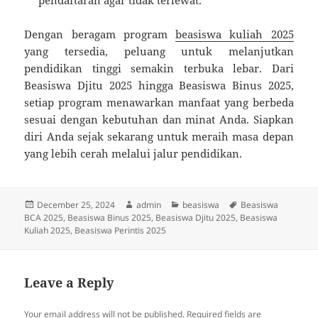
pendaftaran agar tidak terlewat.
Dengan beragam program
beasiswa kuliah 2025
yang tersedia, peluang untuk melanjutkan
pendidikan tinggi semakin terbuka lebar. Dari
Beasiswa Djitu 2025 hingga Beasiswa Binus 2025,
setiap program menawarkan manfaat yang berbeda
sesuai dengan kebutuhan dan minat Anda. Siapkan
diri Anda sejak sekarang untuk meraih masa depan
yang lebih cerah melalui jalur pendidikan.
Posted
Author
Categories
Tags
December 25, 2024
admin
beasiswa
Beasiswa
on
BCA 2025
,
Beasiswa Binus 2025
,
Beasiswa Djitu 2025
,
Beasiswa
Kuliah 2025
,
Beasiswa Perintis 2025
Leave a Reply
Your email address will not be published.
Required fields are