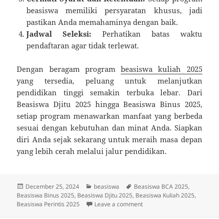
beasiswa memiliki persyaratan khusus, jadi
pastikan Anda memahaminya dengan baik.
Jadwal Seleksi:
Perhatikan batas waktu
pendaftaran agar tidak terlewat.
Dengan beragam program
beasiswa kuliah 2025
yang tersedia, peluang untuk melanjutkan
pendidikan tinggi semakin terbuka lebar. Dari
Beasiswa Djitu 2025 hingga Beasiswa Binus 2025,
setiap program menawarkan manfaat yang berbeda
sesuai dengan kebutuhan dan minat Anda. Siapkan
diri Anda sejak sekarang untuk meraih masa depan
yang lebih cerah melalui jalur pendidikan.
Posted
Categories
Tags
December 25, 2024
beasiswa
Beasiswa BCA 2025
,
on
Beasiswa Binus 2025
,
Beasiswa Djitu 2025
,
Beasiswa Kuliah 2025
,
on Peluang Beasiswa Kuliah
Beasiswa Perintis 2025
Leave a comment