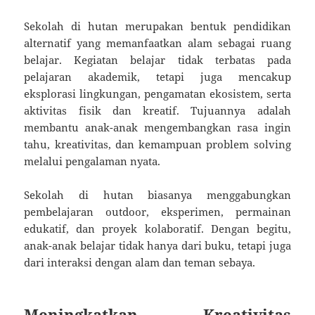
Sekolah di hutan merupakan bentuk pendidikan
alternatif yang memanfaatkan alam sebagai ruang
belajar. Kegiatan belajar tidak terbatas pada
pelajaran akademik, tetapi juga mencakup
eksplorasi lingkungan, pengamatan ekosistem, serta
aktivitas fisik dan kreatif. Tujuannya adalah
membantu anak-anak mengembangkan rasa ingin
tahu, kreativitas, dan kemampuan problem solving
melalui pengalaman nyata.
Sekolah di hutan biasanya menggabungkan
pembelajaran outdoor, eksperimen, permainan
edukatif, dan proyek kolaboratif. Dengan begitu,
anak-anak belajar tidak hanya dari buku, tetapi juga
dari interaksi dengan alam dan teman sebaya.
Meningkatkan Kreativitas