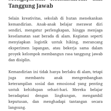
Tanggung Jawab
Selain kreativitas, sekolah di hutan menekankan
kemandirian. Anak-anak belajar merawat diri
sendiri, mengatur perlengkapan, hingga menjaga
keselamatan saat berada di alam. Kegiatan seperti
menyiapkan logistik untuk hiking, merancang
eksperimen lapangan, atau bekerja sama dalam
proyek kelompok membangun rasa tanggung jawab
dan disiplin.
Kemandirian ini tidak hanya berlaku di alam, tetapi
juga membantu anak mengembangkan
keterampilan sosial dan emosional yang penting
untuk kehidupan sehari-hari. Mereka belajar
beradaptasi dengan lingkungan, mengambil
keputusan, dan menghadapi tantangan secara
langsung.