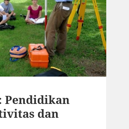
: Pendidikan
ivitas dan