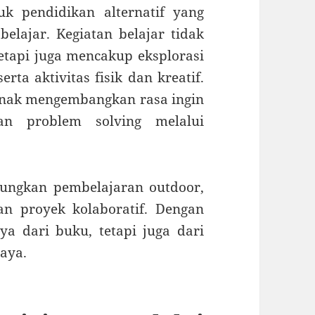
k pendidikan alternatif yang
lajar. Kegiatan belajar tidak
etapi juga mencakup eksplorasi
rta aktivitas fisik dan kreatif.
nak mengembangkan rasa ingin
an problem solving melalui
ungkan pembelajaran outdoor,
an proyek kolaboratif. Dengan
ya dari buku, tetapi juga dari
aya.