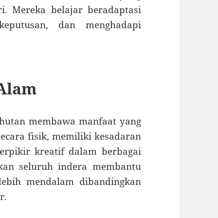
i. Mereka belajar beradaptasi
keputusan, dan menghadapi
 Alam
i hutan membawa manfaat yang
secara fisik, memiliki kesadaran
erpikir kreatif dalam berbagai
tkan seluruh indera membantu
lebih mendalam dibandingkan
r.