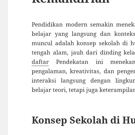
Pendidikan modern semakin menek
belajar yang langsung dan konteks
muncul adalah konsep sekolah di hu
tengah alam, jauh dari dinding kel
daftar
Pendekatan ini menekank
pengalaman, kreativitas, dan peng
interaksi langsung dengan lingk
belajar teori, tetapi juga keterampila
Konsep Sekolah di H