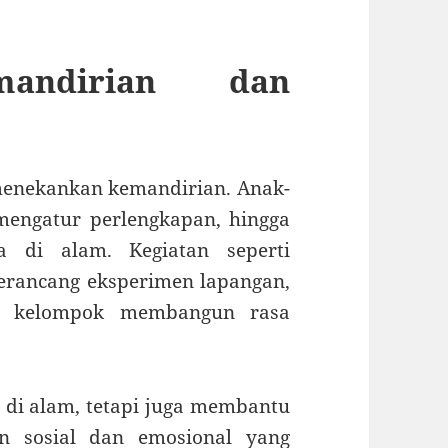
mandirian dan
n menekankan kemandirian. Anak-
 mengatur perlengkapan, hingga
a di alam. Kegiatan seperti
merancang eksperimen lapangan,
k kelompok membangun rasa
 di alam, tetapi juga membantu
n sosial dan emosional yang