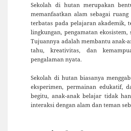
Sekolah di hutan merupakan bentu
memanfaatkan alam sebagai ruang be
terbatas pada pelajaran akademik, t
lingkungan, pengamatan ekosistem, se
Tujuannya adalah membantu anak-a
tahu, kreativitas, dan kemampu
pengalaman nyata.
Sekolah di hutan biasanya menggab
eksperimen, permainan edukatif, d
begitu, anak-anak belajar tidak han
interaksi dengan alam dan teman seb