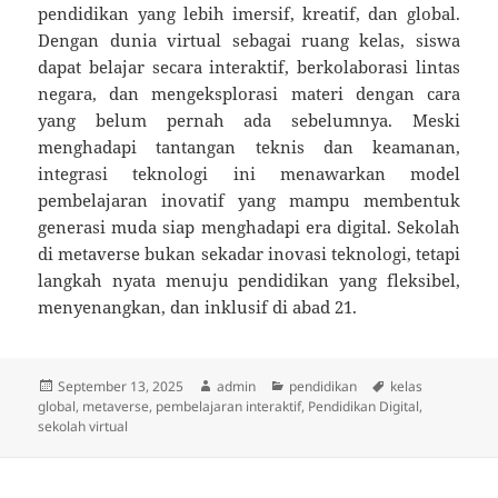
pendidikan yang lebih imersif, kreatif, dan global.
Dengan dunia virtual sebagai ruang kelas, siswa
dapat belajar secara interaktif, berkolaborasi lintas
negara, dan mengeksplorasi materi dengan cara
yang belum pernah ada sebelumnya. Meski
menghadapi tantangan teknis dan keamanan,
integrasi teknologi ini menawarkan model
pembelajaran inovatif yang mampu membentuk
generasi muda siap menghadapi era digital. Sekolah
di metaverse bukan sekadar inovasi teknologi, tetapi
langkah nyata menuju pendidikan yang fleksibel,
menyenangkan, dan inklusif di abad 21.
Posted
Author
Categories
Tags
September 13, 2025
admin
pendidikan
kelas
on
global
,
metaverse
,
pembelajaran interaktif
,
Pendidikan Digital
,
sekolah virtual