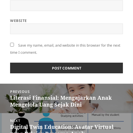
WEBSITE
Save my name, email, and website in this browser for the next
time I comment.
Post
PREVIOUS
navigation
Literasi Finansial: Mengajarkan Anak
Previous
Mengelola Uang Sejak Dini
post:
NEXT
Digital Twin Education: Avatar Virtual
Next