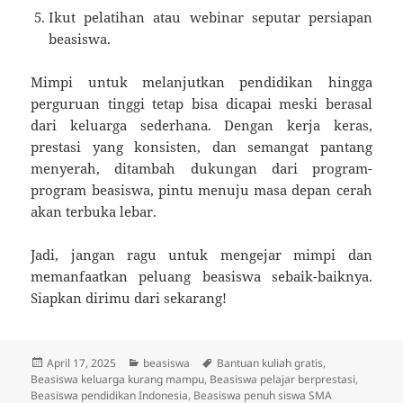
Ikut pelatihan atau webinar seputar persiapan
beasiswa.
Mimpi untuk melanjutkan pendidikan hingga
perguruan tinggi tetap bisa dicapai meski berasal
dari keluarga sederhana. Dengan kerja keras,
prestasi yang konsisten, dan semangat pantang
menyerah, ditambah dukungan dari program-
program beasiswa, pintu menuju masa depan cerah
akan terbuka lebar.
Jadi, jangan ragu untuk mengejar mimpi dan
memanfaatkan peluang beasiswa sebaik-baiknya.
Siapkan dirimu dari sekarang!
Posted
Categories
Tags
April 17, 2025
beasiswa
Bantuan kuliah gratis
,
on
Beasiswa keluarga kurang mampu
,
Beasiswa pelajar berprestasi
,
Beasiswa pendidikan Indonesia
,
Beasiswa penuh siswa SMA