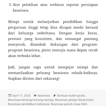
Ikut pelatihan atau webinar seputar persiapan
beasiswa.
Mimpi untuk melanjutkan pendidikan hingga
perguruan tinggi tetap bisa dicapai meski berasal
dari keluarga sederhana. Dengan kerja keras,
prestasi yang konsisten, dan semangat pantang
menyerah, ditambah dukungan dari program-
program beasiswa, pintu menuju masa depan cerah
akan terbuka lebar.
Jadi, jangan ragu untuk mengejar mimpi dan
memanfaatkan peluang beasiswa sebaik-baiknya.
Siapkan dirimu dari sekarang!
Posted
Categories
Tags
April 17, 2025
beasiswa
Bantuan kuliah gratis
,
on
Beasiswa keluarga kurang mampu
,
Beasiswa pelajar berprestasi
,
Beasiswa pendidikan Indonesia
,
Beasiswa penuh siswa SMA