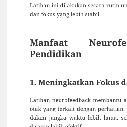
Latihan ini dilakukan secara rutin 
dan fokus yang lebih stabil.
Manfaat Neurof
Pendidikan
1. Meningkatkan Fokus d
Latihan neurofeedback membantu 
otak yang terkait dengan perhatian.
dalam jangka waktu lebih lama, se
diserap lebih efektif.