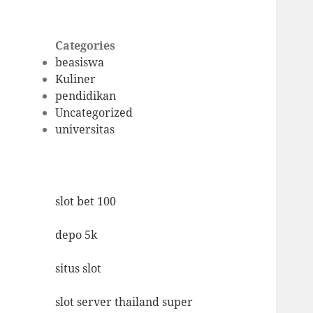
Categories
beasiswa
Kuliner
pendidikan
Uncategorized
universitas
slot bet 100
depo 5k
situs slot
slot server thailand super