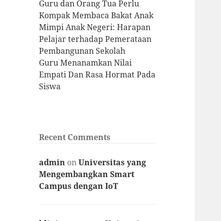
Guru dan Orang Tua Perlu
Kompak Membaca Bakat Anak
Mimpi Anak Negeri: Harapan
Pelajar terhadap Pemerataan
Pembangunan Sekolah
Guru Menanamkan Nilai
Empati Dan Rasa Hormat Pada
Siswa
Recent Comments
admin
on
Universitas yang
Mengembangkan Smart
Campus dengan IoT