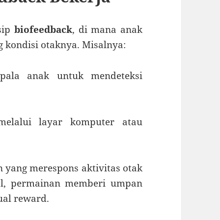
sip
biofeedback
, di mana anak
 kondisi otaknya. Misalnya:
pala anak untuk mendeteksi
 melalui layar komputer atau
 yang merespons aktivitas otak
mal, permainan memberi umpan
sual reward.