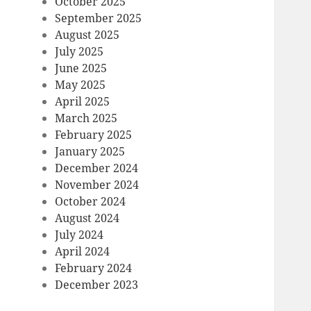
October 2025
September 2025
August 2025
July 2025
June 2025
May 2025
April 2025
March 2025
February 2025
January 2025
December 2024
November 2024
October 2024
August 2024
July 2024
April 2024
February 2024
December 2023