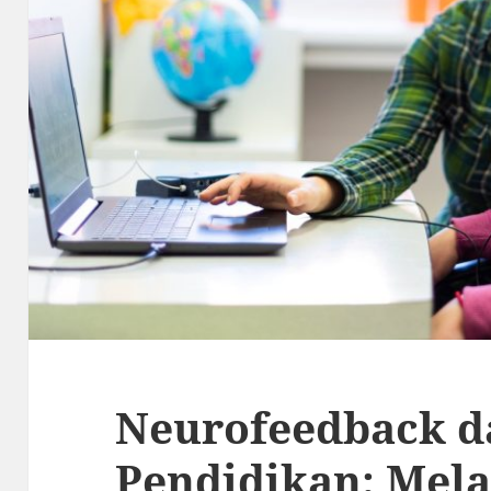
Neurofeedback 
Pendidikan: Mela