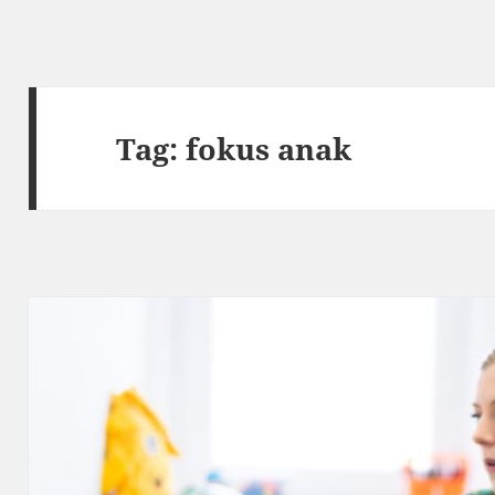
Tag:
fokus anak