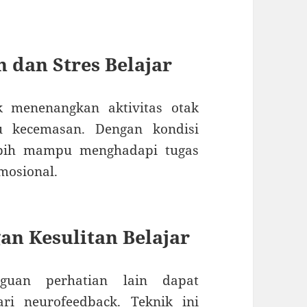
 dan Stres Belajar
k menenangkan aktivitas otak
au kecemasan. Dengan kondisi
lebih mampu menghadapi tugas
mosional.
n Kesulitan Belajar
uan perhatian lain dapat
ri neurofeedback. Teknik ini