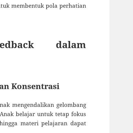
untuk membentuk pola perhatian
eedback dalam
an Konsentrasi
anak mengendalikan gelombang
 Anak belajar untuk tetap fokus
hingga materi pelajaran dapat