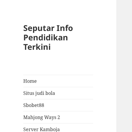
Seputar Info
Pendidikan
Terkini
Home
Situs judi bola
Sbobet88
Mahjong Ways 2
Server Kamboja