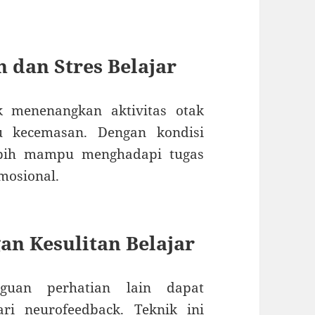
 dan Stres Belajar
k menenangkan aktivitas otak
au kecemasan. Dengan kondisi
lebih mampu menghadapi tugas
mosional.
n Kesulitan Belajar
uan perhatian lain dapat
ri neurofeedback. Teknik ini