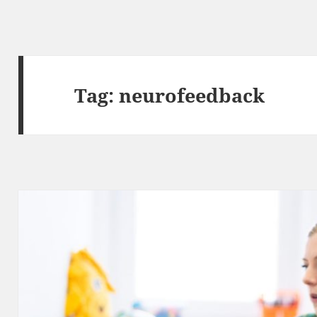
Tag:
neurofeedback