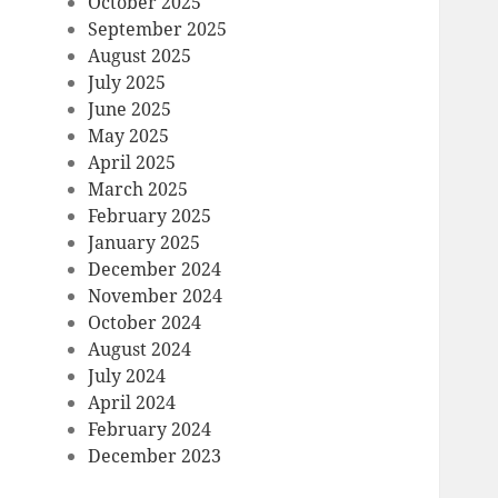
October 2025
September 2025
August 2025
July 2025
June 2025
May 2025
April 2025
March 2025
February 2025
January 2025
December 2024
November 2024
October 2024
August 2024
July 2024
April 2024
February 2024
December 2023