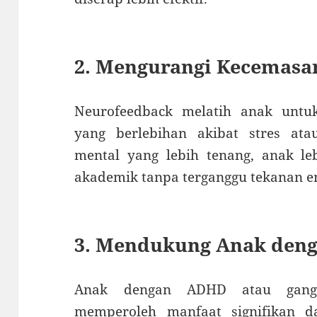
2. Mengurangi Kecemasan
Neurofeedback melatih anak untu
yang berlebihan akibat stres at
mental yang lebih tenang, anak 
akademik tanpa terganggu tekanan e
3. Mendukung Anak denga
Anak dengan ADHD atau gangg
memperoleh manfaat signifikan da