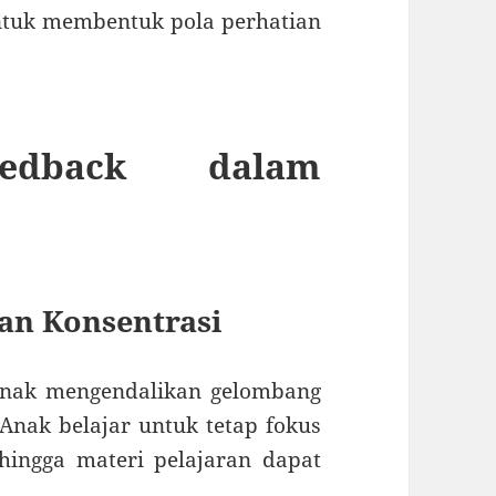
untuk membentuk pola perhatian
eedback dalam
an Konsentrasi
anak mengendalikan gelombang
 Anak belajar untuk tetap fokus
hingga materi pelajaran dapat