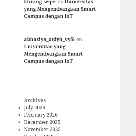
klining_wqer
on
Universitas
yang Mengembangkan Smart
Campus dengan IoT
abhaziya_otdyh_vySi
on
Universitas yang
Mengembangkan Smart
Campus dengan IoT
Archives
July 2026
February 2026
December 2025
November 2025