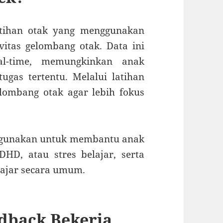
atihan otak yang menggunakan
vitas gelombang otak. Data ini
al-time, memungkinkan anak
ugas tertentu. Melalui latihan
lombang otak agar lebih fokus
igunakan untuk membantu anak
HD, atau stres belajar, serta
ajar secara umum.
dback Bekerja