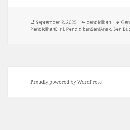
Posted
Categories
Tag
September 2, 2025
pendidikan
Gen
on
PendidikanDini
,
PendidikanSeniAnak
,
SeniBu
Proudly powered by WordPress