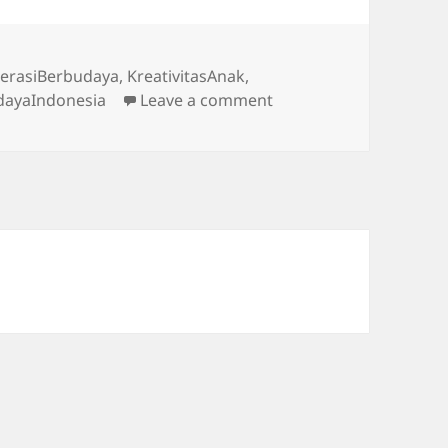
s
erasiBerbudaya
,
KreativitasAnak
,
on Pengenalan Pendidi
dayaIndonesia
Leave a comment