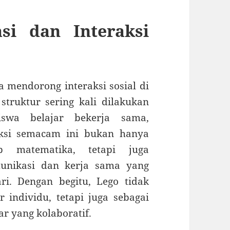
si dan Interaksi
 mendorong interaksi sosial di
truktur sering kali dilakukan
iswa belajar bekerja sama,
raksi semacam ini bukan hanya
 matematika, tetapi juga
unikasi dan kerja sama yang
ri. Dengan begitu, Lego tidak
r individu, tetapi juga sebagai
r yang kolaboratif.