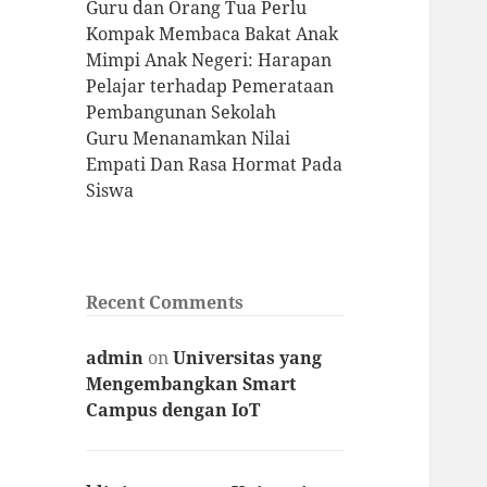
Guru dan Orang Tua Perlu
Kompak Membaca Bakat Anak
Mimpi Anak Negeri: Harapan
Pelajar terhadap Pemerataan
Pembangunan Sekolah
Guru Menanamkan Nilai
Empati Dan Rasa Hormat Pada
Siswa
Recent Comments
admin
on
Universitas yang
Mengembangkan Smart
Campus dengan IoT