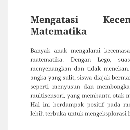
Mengatasi Kece
Matematika
Banyak anak mengalami kecemasa
matematika. Dengan Lego, suas
menyenangkan dan tidak menekan. 
angka yang sulit, siswa diajak bermai
seperti menyusun dan membongka
multisensori, yang membantu otak m
Hal ini berdampak positif pada mot
lebih terbuka untuk mengeksplorasi