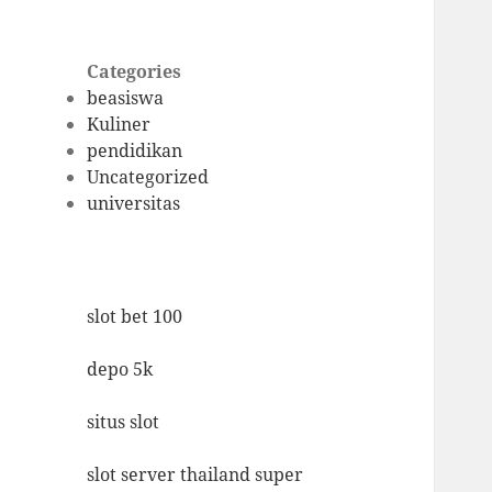
Categories
beasiswa
Kuliner
pendidikan
Uncategorized
universitas
slot bet 100
depo 5k
situs slot
slot server thailand super