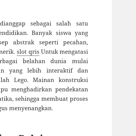
dianggap sebagai salah satu
endidikan. Banyak siswa yang
ep abstrak seperti pecahan,
merik.
slot qris
Untuk mengatasi
erbagai belahan dunia mulai
n yang lebih interaktif dan
lah Lego. Mainan konstruksi
ampu menghadirkan pendekatan
ika, sehingga membuat proses
igus menyenangkan.