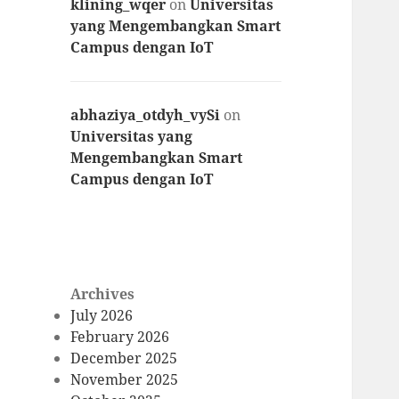
klining_wqer
on
Universitas
yang Mengembangkan Smart
Campus dengan IoT
abhaziya_otdyh_vySi
on
Universitas yang
Mengembangkan Smart
Campus dengan IoT
Archives
July 2026
February 2026
December 2025
November 2025