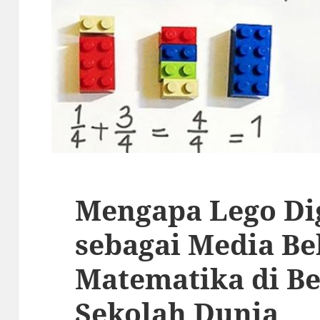
Mengapa Lego D
sebagai Media Be
Matematika di B
Sekolah Dunia