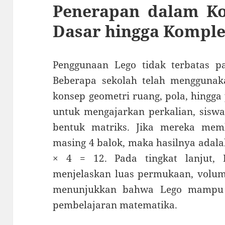
Penerapan dalam K
Dasar hingga Kompl
Penggunaan Lego tidak terbatas pa
Beberapa sekolah telah mengguna
konsep geometri ruang, pola, hingga
untuk mengajarkan perkalian, sisw
bentuk matriks. Jika mereka mem
masing 4 balok, maka hasilnya adala
× 4 = 12. Pada tingkat lanjut,
menjelaskan luas permukaan, volume
menunjukkan bahwa Lego mampu m
pembelajaran matematika.