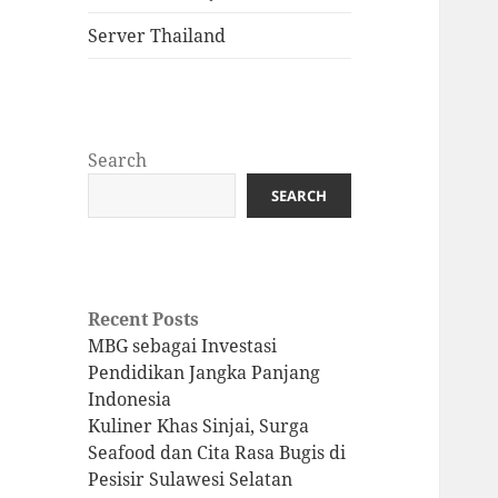
Server Thailand
Search
SEARCH
Recent Posts
MBG sebagai Investasi
Pendidikan Jangka Panjang
Indonesia
Kuliner Khas Sinjai, Surga
Seafood dan Cita Rasa Bugis di
Pesisir Sulawesi Selatan