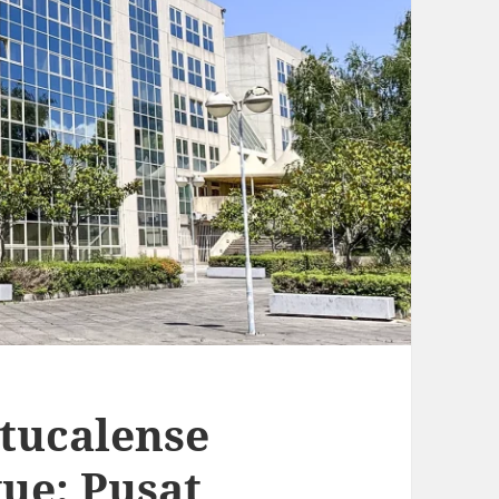
tucalense
ue: Pusat