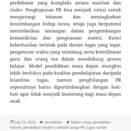
perdebatan yang kompleks antara manfaat dan
risiko. Penghapusan PR bisa menjadi solusi untuk
mengurangi tekanan dan meningkatkan
keseimbangan hidup siswa, tetapi juga berpotensi
menimbulkan tantangan dalam pengembangan
kemandirian dan penguasaan materi. Kunci
keberhasilan terletak pada desain tugas yang tepat,
pengaturan waktu yang seimbang, serta keterlibatan
guru dan orang tua dalam mendukung proses
belajar. Model pendidikan masa depan mungkin
lebih berfokus pada kualitas pembelajaran daripada
kuantitas tugas, namun penghilangan PR
sepenuhnya harus dipertimbangkan dengan hati-
hati agar tidak menjadi bumerang bagi masa depan
anak.
Posted
Categories
Tags
July 24, 2025
pendidikan
beban siswa
,
pendidikan
on
holistik
,
pendidikan modern
,
sekolah tanpa PR
,
tugas rumah