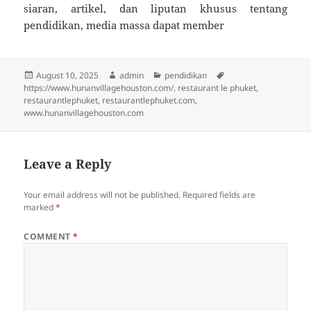
siaran, artikel, dan liputan khusus tentang
pendidikan, media massa dapat member
Posted
Author
Categories
Tags
August 10, 2025
admin
pendidikan
on
https://www.hunanvillagehouston.com/
,
restaurant le phuket
,
restaurantlephuket
,
restaurantlephuket.com
,
www.hunanvillagehouston.com
Leave a Reply
Your email address will not be published.
Required fields are
marked
*
COMMENT
*