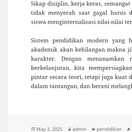
Sikap disiplin, kerja keras, semangat
tidak menyerah saat gagal harus d
siswa menginternalisasi nilai-nilai te
Sistem pendidikan modern yang 
akademik akan kehilangan makna 
karakter. Dengan menanamkan n
berkelanjutan, kita mempersiapk
pintar secara teori, tetapi juga kua
dalam tantangan, dan berani melang
Posted
Author
Categories
May 3, 2025
admin
pendidikan