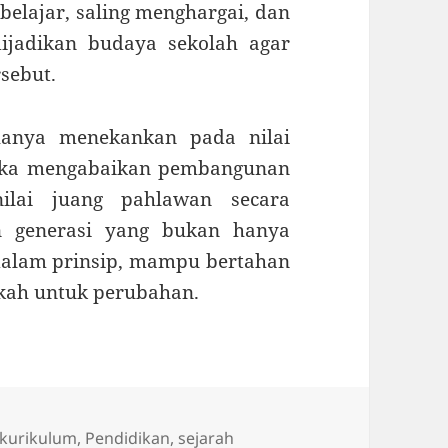
 belajar, saling menghargai, dan
ijadikan budaya sekolah agar
rsebut.
hanya menekankan pada nilai
jika mengabaikan pembangunan
ilai juang pahlawan secara
an generasi yang bukan hanya
t dalam prinsip, mampu bertahan
kah untuk perubahan.
Tags
kurikulum
,
Pendidikan
,
sejarah