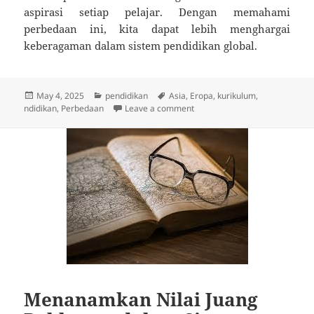
aspirasi setiap pelajar. Dengan memahami
perbedaan ini, kita dapat lebih menghargai
keberagaman dalam sistem pendidikan global.
Posted
Categories
Tags
May 4, 2025
pendidikan
Asia
,
Eropa
,
kurikulum
,
on
on Apa yang Membedakan Pend
ndidikan
,
Perbedaan
Leave a comment
Menanamkan Nilai Juang