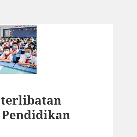
terlibatan
 Pendidikan