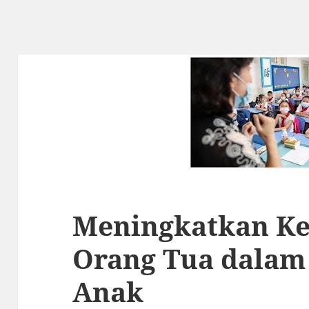
Meningkatkan Ke
Orang Tua dalam
Anak