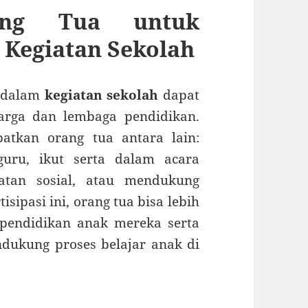
ang Tua untuk
 Kegiatan Sekolah
t dalam
kegiatan sekolah
dapat
arga dan lembaga pendidikan.
atkan orang tua antara lain:
guru, ikut serta dalam acara
giatan sosial, atau mendukung
isipasi ini, orang tua bisa lebih
pendidikan anak mereka serta
ukung proses belajar anak di