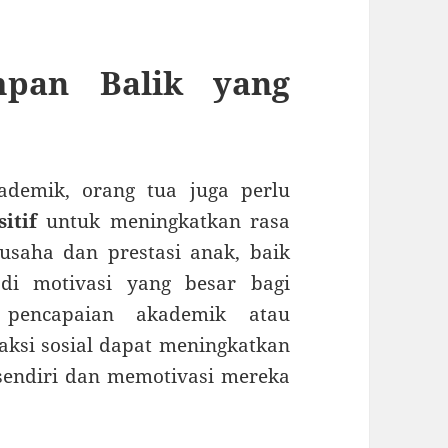
pan Balik yang
ademik, orang tua juga perlu
itif
untuk meningkatkan rasa
usaha dan prestasi anak, baik
di motivasi yang besar bagi
 pencapaian akademik atau
aksi sosial dapat meningkatkan
sendiri dan memotivasi mereka