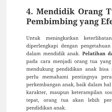
4. Mendidik Orang 
Pembimbing yang Efe
Untuk meningkatkan keterlibat
diperlengkapi dengan pengetahuan
dalam mendidik anak.
Pelatihan 
pada cara menjadi orang tua yang
mendukung pendidikan anak bisa 
perlu memahami pentingnya per
perkembangan anak, baik dalam hal 
karakter, maupun keterampilan sos
tepat, orang tua akan lebih pe
pendidikan anak.