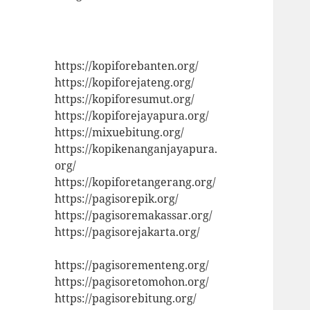
https://kopiforebanten.org/
https://kopiforejateng.org/
https://kopiforesumut.org/
https://kopiforejayapura.org/
https://mixuebitung.org/
https://kopikenanganjayapura.
org/
https://kopiforetangerang.org/
https://pagisorepik.org/
https://pagisoremakassar.org/
https://pagisorejakarta.org/
https://pagisorementeng.org/
https://pagisoretomohon.org/
https://pagisorebitung.org/