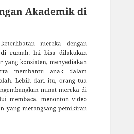
ngan Akademik di
keterlibatan mereka dengan
di rumah. Ini bisa dilakukan
ar yang konsisten, menyediakan
erta membantu anak dalam
lah. Lebih dari itu, orang tua
engembangkan minat mereka di
lalui membaca, menonton video
an yang merangsang pemikiran