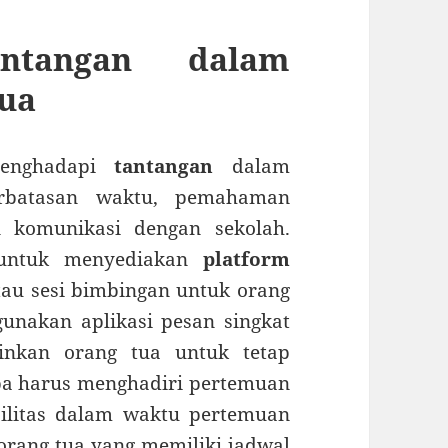
ntangan dalam
Tua
menghadapi
tantangan
dalam
terbatasan waktu, pemahaman
n komunikasi dengan sekolah.
h untuk menyediakan
platform
au sesi bimbingan untuk orang
gunakan aplikasi pesan singkat
inkan orang tua untuk tetap
pa harus menghadiri pertemuan
ibilitas dalam waktu pertemuan
orang tua yang memiliki jadwal