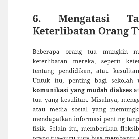
6. Mengatasi Ta
Keterlibatan Orang 
Beberapa orang tua mungkin 
keterlibatan mereka, seperti ke
tentang pendidikan, atau kesulita
Untuk itu, penting bagi sekola
komunikasi yang mudah diakses
at
tua yang kesulitan. Misalnya, meng
atau media sosial yang memungk
mendapatkan informasi penting tan
fisik. Selain itu, memberikan fleks
orang tua-guru juga bisa membantu 