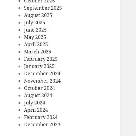
October 2025
September 2025
August 2025
July 2025
June 2025
May 2025
April 2025
March 2025
February 2025
January 2025
December 2024
November 2024
October 2024
August 2024
July 2024
April 2024
February 2024
December 2023