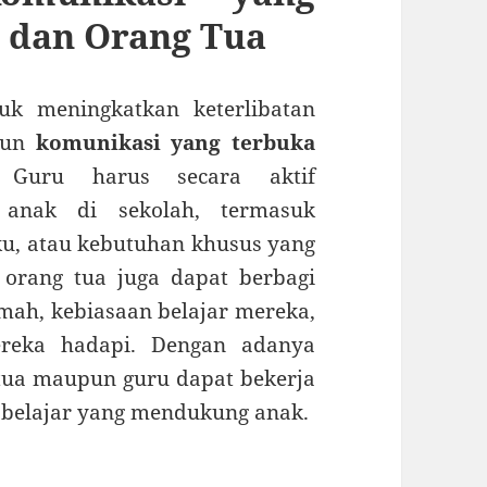
 dan Orang Tua
tuk meningkatkan keterlibatan
gun
komunikasi yang terbuka
Guru harus secara aktif
 anak di sekolah, termasuk
u, atau kebutuhan khusus yang
 orang tua juga dapat berbagi
umah, kebiasaan belajar mereka,
reka hadapi. Dengan adanya
 tua maupun guru dapat bekerja
 belajar yang mendukung anak.