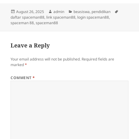
Posted
Author
Categories
Tags
August 26, 2025
admin
beasiswa
,
pendidikan
on
daftar spaceman88
,
link spaceman88
,
login spaceman88
,
spaceman 88
,
spaceman88
Leave a Reply
Your email address will not be published.
Required fields are
marked
*
COMMENT
*