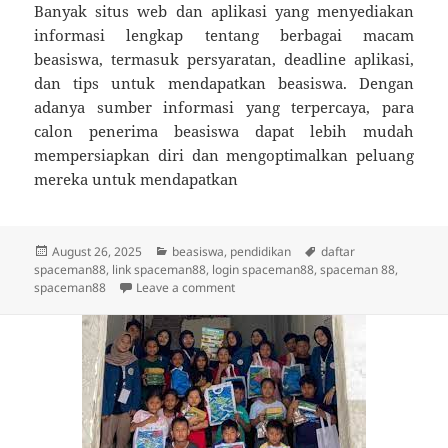
Banyak situs web dan aplikasi yang menyediakan
informasi lengkap tentang berbagai macam
beasiswa, termasuk persyaratan, deadline aplikasi,
dan tips untuk mendapatkan beasiswa. Dengan
adanya sumber informasi yang terpercaya, para
calon penerima beasiswa dapat lebih mudah
mempersiapkan diri dan mengoptimalkan peluang
mereka untuk mendapatkan
Posted
Categories
Tags
August 26, 2025
beasiswa
,
pendidikan
daftar
on
spaceman88
,
link spaceman88
,
login spaceman88
,
spaceman 88
,
on Rahasia Sukses Mendapatkan Beasi
spaceman88
Leave a comment