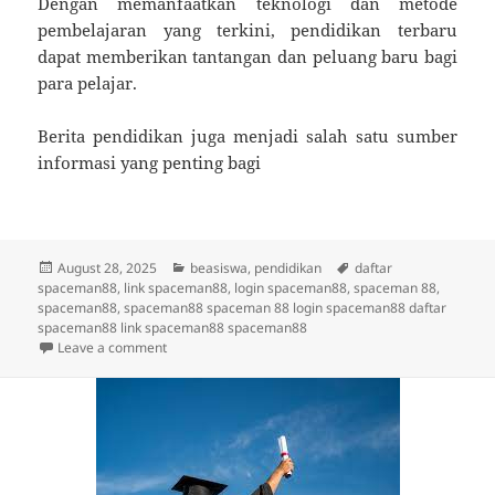
Dengan memanfaatkan teknologi dan metode
pembelajaran yang terkini, pendidikan terbaru
dapat memberikan tantangan dan peluang baru bagi
para pelajar.
Berita pendidikan juga menjadi salah satu sumber
informasi yang penting bagi
Posted
Categories
Tags
August 28, 2025
beasiswa
,
pendidikan
daftar
on
spaceman88
,
link spaceman88
,
login spaceman88
,
spaceman 88
,
spaceman88
,
spaceman88 spaceman 88 login spaceman88 daftar
spaceman88 link spaceman88 spaceman88
on Aspek Penting dalam Menguji Kelayakan Beasiswa
Leave a comment