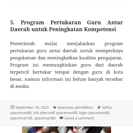
5.
Program Pertukaran Guru Antar
Daerah untuk Peningkatan Kompetensi
Pemerintah mulai menjalankan program
pertukaran guru antar daerah untuk memperkaya
pengalaman dan meningkatkan kualitas pengajaran.
Program ini memungkinkan guru dari daerah
terpencil bertukar tempat dengan guru di kota
besar, namun informasi ini belum banyak tersebar
di media.
Posted
Categories
Tags
September 16, 2025
beasiswa
,
pendidikan
daftar
on
spaceman88
,
link alternatif spaceman88
,
login spaceman88
,
on Rahasia Pendidikan 
spaceman 88
,
spaceman88
Leave a comment