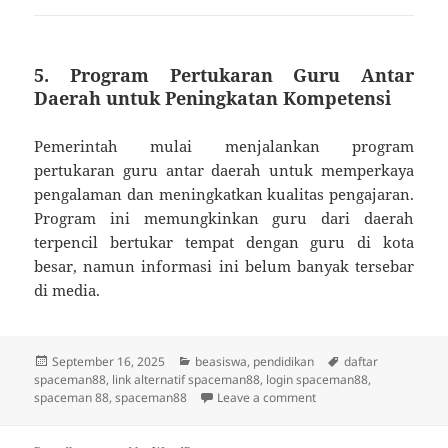
5.
Program Pertukaran Guru Antar
Daerah untuk Peningkatan Kompetensi
Pemerintah mulai menjalankan program
pertukaran guru antar daerah untuk memperkaya
pengalaman dan meningkatkan kualitas pengajaran.
Program ini memungkinkan guru dari daerah
terpencil bertukar tempat dengan guru di kota
besar, namun informasi ini belum banyak tersebar
di media.
Posted
Categories
Tags
September 16, 2025
beasiswa
,
pendidikan
daftar
on
spaceman88
,
link alternatif spaceman88
,
login spaceman88
,
on Rahasia Pendidikan 
spaceman 88
,
spaceman88
Leave a comment