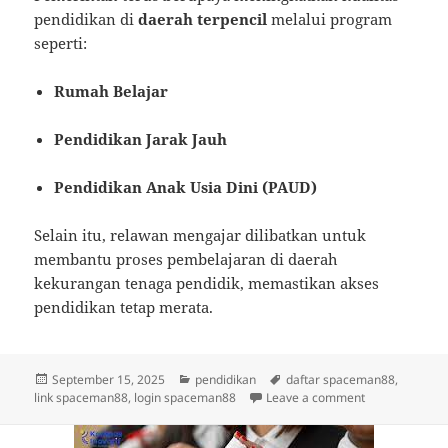
pendidikan di
daerah terpencil
melalui program
seperti:
Rumah Belajar
Pendidikan Jarak Jauh
Pendidikan Anak Usia Dini (PAUD)
Selain itu, relawan mengajar dilibatkan untuk
membantu proses pembelajaran di daerah
kekurangan tenaga pendidik, memastikan akses
pendidikan tetap merata.
Posted
Categories
Tags
September 15, 2025
pendidikan
daftar spaceman88
,
on
on 5 Pendidika
link spaceman88
,
login spaceman88
Leave a comment