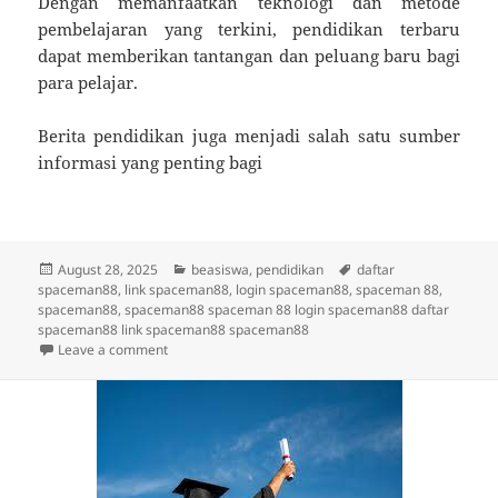
Dengan memanfaatkan teknologi dan metode
pembelajaran yang terkini, pendidikan terbaru
dapat memberikan tantangan dan peluang baru bagi
para pelajar.
Berita pendidikan juga menjadi salah satu sumber
informasi yang penting bagi
Posted
Categories
Tags
August 28, 2025
beasiswa
,
pendidikan
daftar
on
spaceman88
,
link spaceman88
,
login spaceman88
,
spaceman 88
,
spaceman88
,
spaceman88 spaceman 88 login spaceman88 daftar
spaceman88 link spaceman88 spaceman88
on Aspek Penting dalam Menguji Kelayakan Beasiswa
Leave a comment