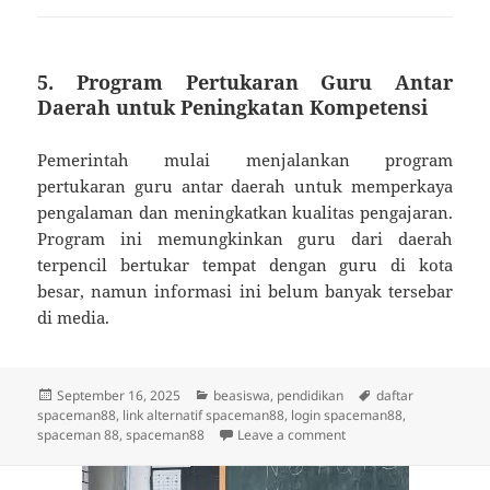
5.
Program Pertukaran Guru Antar
Daerah untuk Peningkatan Kompetensi
Pemerintah mulai menjalankan program
pertukaran guru antar daerah untuk memperkaya
pengalaman dan meningkatkan kualitas pengajaran.
Program ini memungkinkan guru dari daerah
terpencil bertukar tempat dengan guru di kota
besar, namun informasi ini belum banyak tersebar
di media.
Posted
Categories
Tags
September 16, 2025
beasiswa
,
pendidikan
daftar
on
spaceman88
,
link alternatif spaceman88
,
login spaceman88
,
on Rahasia Pendidikan 
spaceman 88
,
spaceman88
Leave a comment