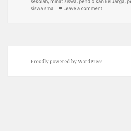
on
sekolah
,
minat siswa
,
pendidikan keluarga
,
p
on Guru dan
siswa sma
Leave a comment
Proudly powered by WordPress