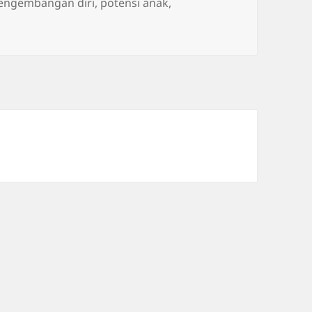
engembangan diri
,
potensi anak
,
 Orang Tua Perlu Kompak Membaca Bakat Anak