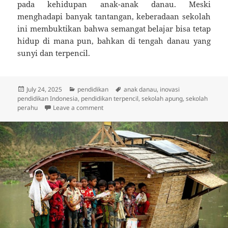
pada kehidupan anak-anak danau. Meski
menghadapi banyak tantangan, keberadaan sekolah
ini membuktikan bahwa semangat belajar bisa tetap
hidup di mana pun, bahkan di tengah danau yang
sunyi dan terpencil.
Posted
Categories
Tags
July 24, 2025
pendidikan
anak danau
,
inovasi
on
pendidikan Indonesia
,
pendidikan terpencil
,
sekolah apung
,
sekolah
on Sekolah di Atas Perahu: Kisah Anak-Anak
perahu
Leave a comment