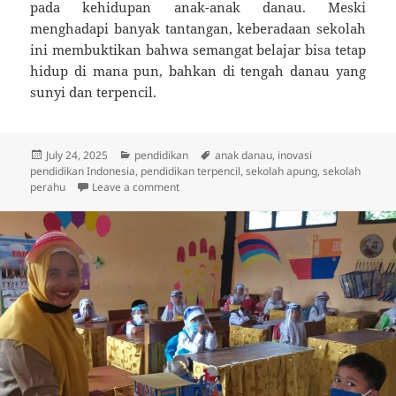
pada kehidupan anak-anak danau. Meski
menghadapi banyak tantangan, keberadaan sekolah
ini membuktikan bahwa semangat belajar bisa tetap
hidup di mana pun, bahkan di tengah danau yang
sunyi dan terpencil.
Posted
Categories
Tags
July 24, 2025
pendidikan
anak danau
,
inovasi
on
pendidikan Indonesia
,
pendidikan terpencil
,
sekolah apung
,
sekolah
on Sekolah di Atas Perahu: Kisah Anak-Anak
perahu
Leave a comment