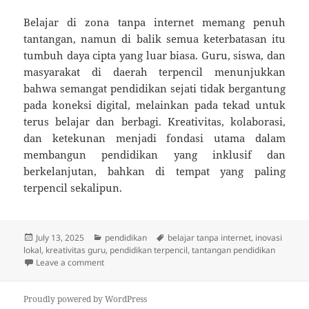
Belajar di zona tanpa internet memang penuh
tantangan, namun di balik semua keterbatasan itu
tumbuh daya cipta yang luar biasa. Guru, siswa, dan
masyarakat di daerah terpencil menunjukkan
bahwa semangat pendidikan sejati tidak bergantung
pada koneksi digital, melainkan pada tekad untuk
terus belajar dan berbagi. Kreativitas, kolaborasi,
dan ketekunan menjadi fondasi utama dalam
membangun pendidikan yang inklusif dan
berkelanjutan, bahkan di tempat yang paling
terpencil sekalipun.
Posted
Categories
Tags
July 13, 2025
pendidikan
belajar tanpa internet
,
inovasi
on
lokal
,
kreativitas guru
,
pendidikan terpencil
,
tantangan pendidikan
on Tantangan Belajar di Zona Tanpa Internet: Kreativ
Leave a comment
Proudly powered by WordPress