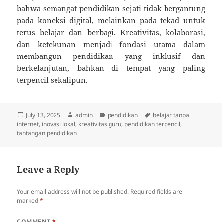
bahwa semangat pendidikan sejati tidak bergantung
pada koneksi digital, melainkan pada tekad untuk
terus belajar dan berbagi. Kreativitas, kolaborasi,
dan ketekunan menjadi fondasi utama dalam
membangun pendidikan yang inklusif dan
berkelanjutan, bahkan di tempat yang paling
terpencil sekalipun.
Posted
Author
Categories
Tags
July 13, 2025
admin
pendidikan
belajar tanpa
on
internet
,
inovasi lokal
,
kreativitas guru
,
pendidikan terpencil
,
tantangan pendidikan
Leave a Reply
Your email address will not be published.
Required fields are
marked
*
COMMENT
*