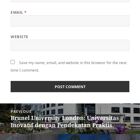
EMAIL
*
WEBSITE
Save my name, email, and website in this browser for the next
time I comment.
Post
PREVIOUS
navigation
Brunel University London: Universitas
Previous
Inovatif dengan Pendekatan Praktis
post: