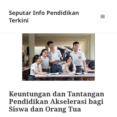
Seputar Info Pendidikan
Terkini
MENU
AND
WIDGETS
Keuntungan dan Tantangan
Pendidikan Akselerasi bagi
Siswa dan Orang Tua