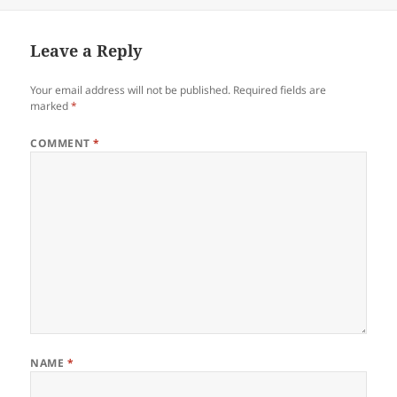
Leave a Reply
Your email address will not be published.
Required fields are
marked
*
COMMENT
*
NAME
*