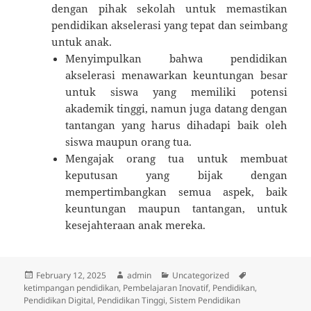
dengan pihak sekolah untuk memastikan
pendidikan akselerasi yang tepat dan seimbang
untuk anak.
Menyimpulkan bahwa pendidikan
akselerasi menawarkan keuntungan besar
untuk siswa yang memiliki potensi
akademik tinggi, namun juga datang dengan
tantangan yang harus dihadapi baik oleh
siswa maupun orang tua.
Mengajak orang tua untuk membuat
keputusan yang bijak dengan
mempertimbangkan semua aspek, baik
keuntungan maupun tantangan, untuk
kesejahteraan anak mereka.
Posted
Author
Categories
Tags
February 12, 2025
admin
Uncategorized
on
ketimpangan pendidikan
,
Pembelajaran Inovatif
,
Pendidikan
,
Pendidikan Digital
,
Pendidikan Tinggi
,
Sistem Pendidikan