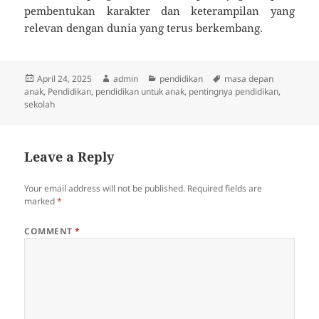
pembentukan karakter dan keterampilan yang
relevan dengan dunia yang terus berkembang.
Posted
Author
Categories
Tags
April 24, 2025
admin
pendidikan
masa depan
on
anak
,
Pendidikan
,
pendidikan untuk anak
,
pentingnya pendidikan
,
sekolah
Leave a Reply
Your email address will not be published.
Required fields are
marked
*
COMMENT
*