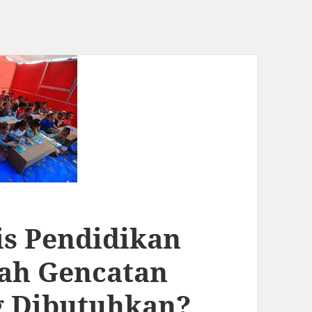
is Pendidikan
lah Gencatan
g Dibutuhkan?